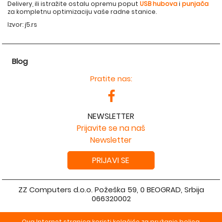
Delivery, ili istražite ostalu opremu poput
USB hubova
i
punjača
za kompletnu optimizaciju vaše radne stanice.
Izvor: j5.rs
Blog
Pratite nas:
NEWSLETTER
Prijavite se na naš
Newsletter
PRIJAVI SE
ZZ Computers d.o.o. Požeška 59, 0 BEOGRAD, Srbija
066320002
Copyright 2026 ZZ Computers d.o.o. Sva prava su zadržana.
Ova Internet stranica koristi kolačiće za pružanje boljeg