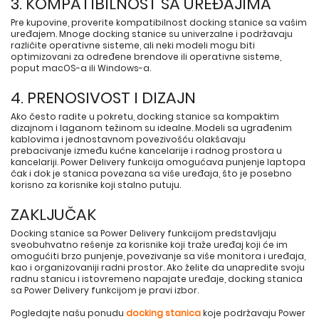
3. KOMPATIBILNOST SA UREĐAJIMA
Pre kupovine, proverite kompatibilnost docking stanice sa vašim
uređajem. Mnoge docking stanice su univerzalne i podržavaju
različite operativne sisteme, ali neki modeli mogu biti
optimizovani za određene brendove ili operativne sisteme,
poput macOS-a ili Windows-a.
4. PRENOSIVOST I DIZAJN
Ako često radite u pokretu, docking stanice sa kompaktim
dizajnom i laganom težinom su idealne. Modeli sa ugrađenim
kablovima i jednostavnom povezivošću olakšavaju
prebacivanje između kućne kancelarije i radnog prostora u
kancelariji. Power Delivery funkcija omogućava punjenje laptopa
čak i dok je stanica povezana sa više uređaja, što je posebno
korisno za korisnike koji stalno putuju.
ZAKLJUČAK
Docking stanice sa Power Delivery funkcijom predstavljaju
sveobuhvatno rešenje za korisnike koji traže uređaj koji će im
omogućiti brzo punjenje, povezivanje sa više monitora i uređaja,
kao i organizovaniji radni prostor. Ako želite da unapredite svoju
radnu stanicu i istovremeno napajate uređaje, docking stanica
sa Power Delivery funkcijom je pravi izbor.
Pogledajte našu ponudu
docking stanica
koje podržavaju Power