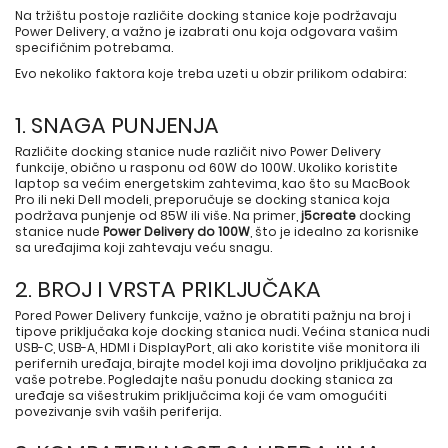
Na tržištu postoje različite docking stanice koje podržavaju
Power Delivery, a važno je izabrati onu koja odgovara vašim
specifičnim potrebama.
Evo nekoliko faktora koje treba uzeti u obzir prilikom odabira:
1. SNAGA PUNJENJA
Različite docking stanice nude različit nivo Power Delivery
funkcije, obično u rasponu od 60W do 100W. Ukoliko koristite
laptop sa većim energetskim zahtevima, kao što su MacBook
Pro ili neki Dell modeli, preporučuje se docking stanica koja
podržava punjenje od 85W ili više. Na primer,
j5create
docking
stanice nude
Power Delivery do 100W
, što je idealno za korisnike
sa uređajima koji zahtevaju veću snagu.
2. BROJ I VRSTA PRIKLJUČAKA
Pored Power Delivery funkcije, važno je obratiti pažnju na broj i
tipove priključaka koje docking stanica nudi. Većina stanica nudi
USB-C, USB-A, HDMI i DisplayPort, ali ako koristite više monitora ili
perifernih uređaja, birajte model koji ima dovoljno priključaka za
vaše potrebe. Pogledajte našu ponudu docking stanica za
uređaje sa višestrukim priključcima koji će vam omogućiti
povezivanje svih vaših periferija.