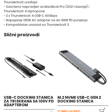
Thunderbolt uređaja
- Savršeno napravljen za MacBook Pro (2021 i kasnije) i
Thunderbolt 4 laptopove
- 3 x Thunderbolt 4 USB-C 40Gbps
- Napajanje 135W AC adapter sa do 96W PD punjenja
- Kompatibilan unazad sa Thunderbolt 3
Slični proizvodi
USB-C DOCKING STANICA
M.2 NVME USB-C GEN 2
ZA TRI EKRANA SA 100V PD
DOCKING STANICA
ADAPTEROM
17.850,00 RSD