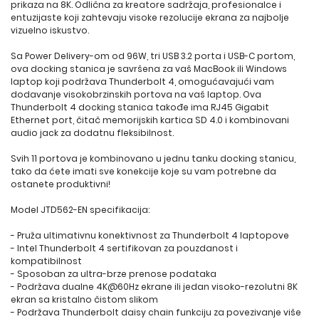
prikaza na 8K. Odlična za kreatore sadržaja, profesionalce i
entuzijaste koji zahtevaju visoke rezolucije ekrana za najbolje
vizuelno iskustvo.
Sa Power Delivery-om od 96W, tri USB 3.2 porta i USB-C portom,
ova docking stanica je savršena za vaš MacBook ili Windows
laptop koji podržava Thunderbolt 4, omogućavajući vam
dodavanje visokobrzinskih portova na vaš laptop. Ova
Thunderbolt 4 docking stanica takođe ima RJ45 Gigabit
Ethernet port, čitač memorijskih kartica SD 4.0 i kombinovani
audio jack za dodatnu fleksibilnost.
Svih 11 portova je kombinovano u jednu tanku docking stanicu,
tako da ćete imati sve konekcije koje su vam potrebne da
ostanete produktivni!
Model JTD562-EN specifikacija:
- Pruža ultimativnu konektivnost za Thunderbolt 4 laptopove
- Intel Thunderbolt 4 sertifikovan za pouzdanost i
kompatibilnost
- Sposoban za ultra-brze prenose podataka
- Podržava dualne 4K@60Hz ekrane ili jedan visoko-rezolutni 8K
ekran sa kristalno čistom slikom
- Podržava Thunderbolt daisy chain funkciju za povezivanje više